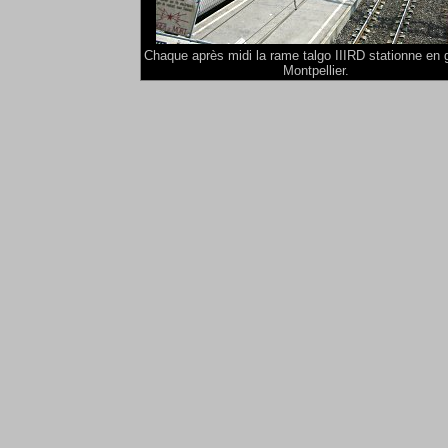
Chaque après midi la rame talgo IIIRD stationne en 
Montpellier.