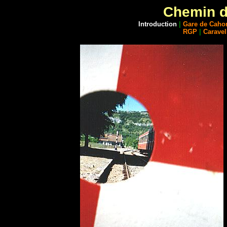
Chemin d
Introduction
|
Gare de Caho
RGP
|
Caravel