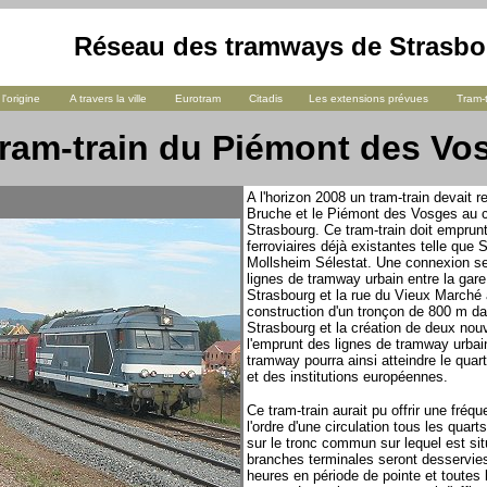
Réseau des tramways de Strasbo
 l'origine
A travers la ville
Eurotram
Citadis
Les extensions prévues
Tram-t
tram-train du Piémont des Vo
A l'horizon 2008 un tram-train devait rel
Bruche et le Piémont des Vosges au ce
Strasbourg. Ce tram-train doit emprunt
ferroviaires déjà existantes telle que
Mollsheim Sélestat. Une connexion se
lignes de tramway urbain entre la gare
Strasbourg et la rue du Vieux Marché 
construction d'un tronçon de 800 m da
Strasbourg et la création de deux nouv
l'emprunt des lignes de tramway urbai
tramway pourra ainsi atteindre le quart
et des institutions européennes.
Ce tram-train aurait pu offrir une fré
l'ordre d'une circulation tous les quart
sur le tronc commun sur lequel est sit
branches terminales seront desservies
heures en période de pointe et toutes 