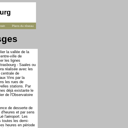
urg
rain
Plans du réseau
sges
ier la vallée de la
ntre-ville de
er les lignes
 Strasbourg - Saales ou
ra réalisée avec les
 centrale de
aux Vins par la
ns les rues de
elles stations. Par
nes déjà existante le
ier de l'Observatoire
quence de desserte de
s d'heures et par sens
ué l'aéroport. Les
 toutes les demi-
les heures en période