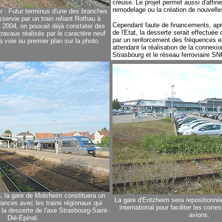
creuse. Le projet permet aussi d'affine
remodelage ou la création de nouvelle
r : Futur terminus d'une des branches
sservie par un train reliant Rothau à
Cependant faute de financements, ap
 2004, on pouvait déjà constater des
de l'Etat, la desserte serait effectué
ravaux réalisés par le caractère neuf
par un renforcement des fréquences en
la voie au premier plan sur la photo.
attendant la réalisation de la connexio
Strasbourg et le réseau ferroviaire SN
n, la gare de Molsheim constituera un
La gare d'Entzheim sera repositionnée
ances avec les trains régionaux qui
international pour faciliter les cor
 la desserte de l'axe Strasbourg-Saint-
avions.
Dié-Epinal.