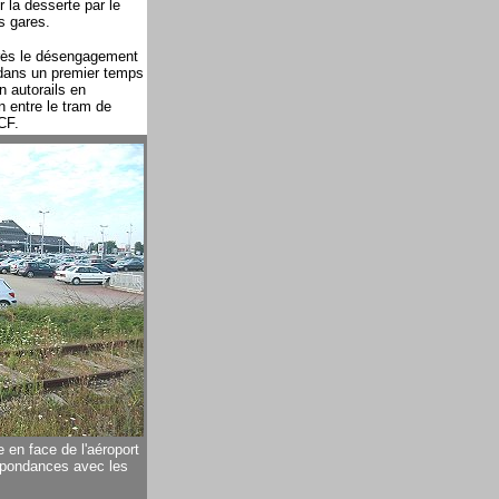
r la desserte par le
s gares.
rès le désengagement
e dans un premier temps
 autorails en
n entre le tram de
CF.
 en face de l'aéroport
respondances avec les