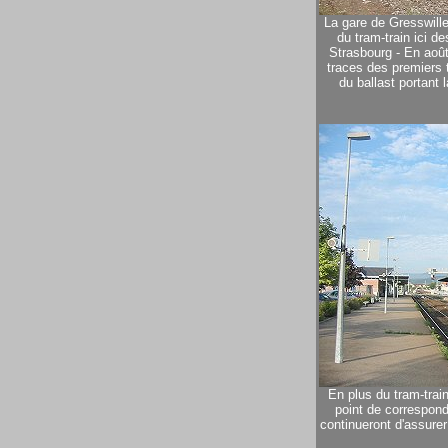
La gare de Gresswille
du tram-train ici de
Strasbourg - En août
traces des premiers t
du ballast portant 
En plus du tram-trai
point de correspond
continueront d'assurer