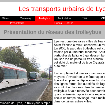
Les transports urbains de Ly
Métro
Tramway
Trolleybus
Funiculaires
CF
TER
Présentation
Lignes C1 et C2
Présentation du réseau des trolleybus
Lyon est une des rares villes de Fra
Saint Etienne à avoir conservé un ré
En 2006, le parc des trolleybus est
totalité par du matériel moderne. Sauf
particulier de la ligne 6 qui dessert la 
Rousse via un parcours très sinueux,
est doté du matériel de type
Crystalis
à soufflet.
En complément du réseau tramway et à
moyens d'investir de la même façon p
figurant au plan de déplacements ur
des lignes fortes, les autorités de l'
se sont donc lancées dans la création
trolleybus à voie réservée pour certai
quand même échappé à cette expérie
pneus un temps envisagé mais mal
dans certaines autres villes.
ationale de Lyon, le trolleybus simple