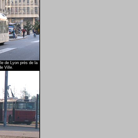
le de Lyon près de la
e Ville.