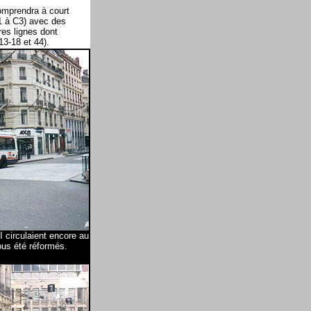
omprendra à court
C1 à C3) avec des
res lignes dont
13-18 et 44).
 circulaient encore au
ous été réformés.