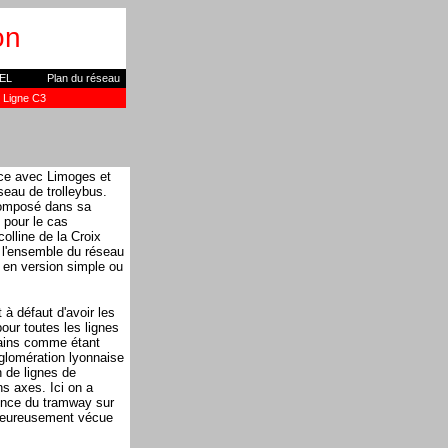
on
EL
Plan du réseau
Ligne C3
nce avec Limoges et
seau de trolleybus.
 composé dans sa
 pour le cas
colline de la Croix
 l'ensemble du réseau
en version simple ou
 défaut d'avoir les
our toutes les lignes
bains comme étant
agglomération lyonnaise
 de lignes de
ns axes. Ici on a
nce du tramway sur
heureusement vécue