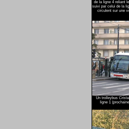
de la ligne 4 reliant 
suivi par celui de la 
circulent sur une v
Un trolleybus
Crista
ligne 1 (prochain