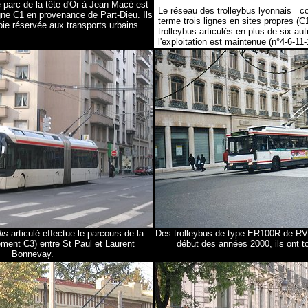
le parc de la tête d'Or à Jean Macé est
Le réseau des trolleybus lyonnais c
ligne C1 en provenance de Part-Dieu. Ils
terme trois lignes en sites propres (
oie réservée aux transports urbains.
trolleybus articulés en plus de six aut
l'exploitation est maintenue (n°4-6-11-
lis
articulé effectue le parcours de la
Des trolleybus de type ER100R de RVI
ement C3) entre St Paul et Laurent
début des années 2000, ils ont t
Bonnevay.